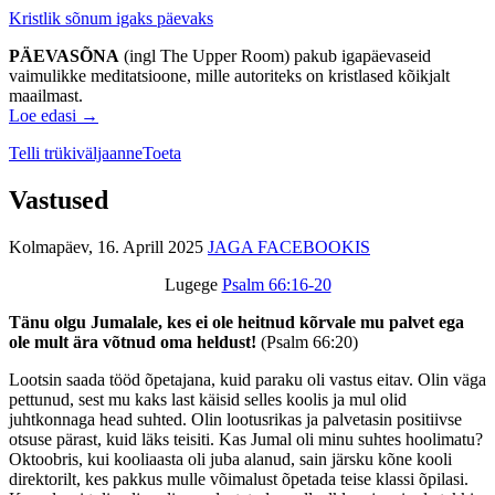
Kristlik sõnum igaks päevaks
PÄEVASÕNA
(ingl The Upper Room) pakub igapäevaseid
vaimulikke meditatsioone, mille autoriteks on kristlased kõikjalt
maailmast.
Loe edasi →
Telli trükiväljaanne
Toeta
Vastused
Kolmapäev, 16. Aprill 2025
JAGA FACEBOOKIS
Lugege
Psalm 66:16-20
Tänu olgu Jumalale, kes ei ole heitnud kõrvale mu palvet ega
ole mult ära võtnud oma heldust!
(Psalm 66:20)
Lootsin saada tööd õpetajana, kuid paraku oli vastus eitav. Olin väga
pettunud, sest mu kaks last käisid selles koolis ja mul olid
juhtkonnaga head suhted. Olin lootusrikas ja palvetasin positiivse
otsuse pärast, kuid läks teisiti. Kas Jumal oli minu suhtes hoolimatu?
Oktoobris, kui kooliaasta oli juba alanud, sain järsku kõne kooli
direktorilt, kes pakkus mulle võimalust õpetada teise klassi õpilasi.