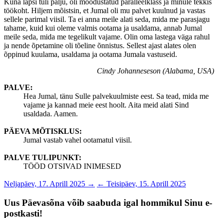
Kuna lapsi tuli palju, oli moodustatud paralleelklass ja minule tekkis
töökoht. Hiljem mõistsin, et Jumal oli mu palvet kuulnud ja vastas
sellele parimal viisil. Ta ei anna meile alati seda, mida me parasjagu
tahame, kuid kui oleme valmis ootama ja usaldama, annab Jumal
meile seda, mida me tegelikult vajame. Olin oma lastega väga rahul
ja nende õpetamine oli tõeline õnnistus. Sellest ajast alates olen
õppinud kuulama, usaldama ja ootama Jumala vastuseid.
Cindy Johanneseson (Alabama, USA)
PALVE:
Hea Jumal, tänu Sulle palvekuulmiste eest. Sa tead, mida me
vajame ja kannad meie eest hoolt. Aita meid alati Sind
usaldada. Aamen.
PÄEVA MÕTISKLUS:
Jumal vastab vahel ootamatul viisil.
PALVE TULIPUNKT:
TÖÖD OTSIVAD INIMESED
Neljapäev, 17. Aprill 2025 →
← Teisipäev, 15. Aprill 2025
Uus Päevasõna võib saabuda igal hommikul Sinu e-
postkasti!